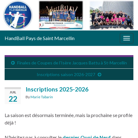
HandBall Pays de Saint Marcellin
Togg
navig
Finales de Coupes de l’Isère Jacques Battu à St-Marcellin
Inscriptions saison 2026-2027
Inscriptions 2025-2026
JUIL
22
By
Marie Tabarin
La saison est désormais terminée, mais la prochaine se profile
déjà !
N’hésitez pas à consulter le
dernier Quoi de Neuf
dans