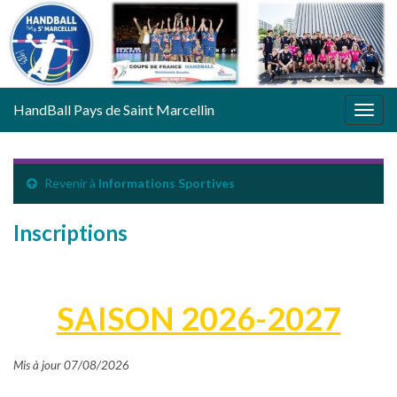
HandBall Pays de Saint Marcellin
Togg
navig
Revenir à
Informations Sportives
Inscriptions
SAISON 2026-2027
Mis à jour 07/08/2026