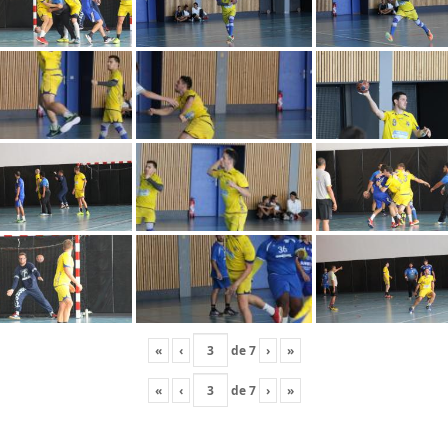
«
‹
de
7
›
»
«
‹
de
7
›
»