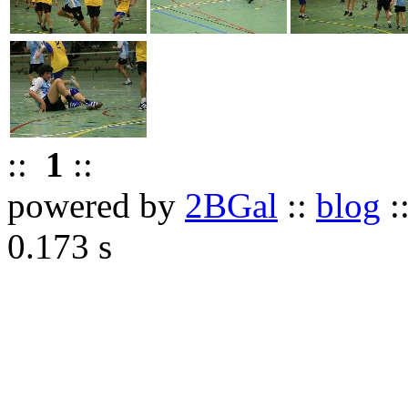
::
1
::
powered by
2BGal
::
blog
:
0.173 s