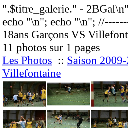
".$titre_galerie." - 2BGal\n
echo "
\n"; echo "
\n"; //------
18ans Garçons VS Villefont
11 photos sur 1 pages
Les Photos
::
Saison 2009
Villefontaine