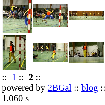
::
1
::
2
::
powered by
2BGal
::
blog
:
1.060 s