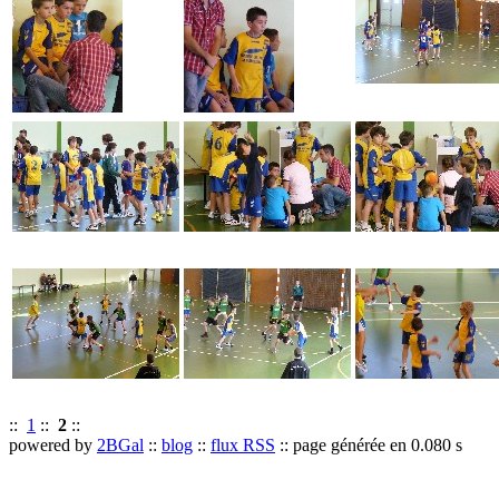
::
1
::
2
::
powered by
2BGal
::
blog
::
flux RSS
:: page générée en 0.080 s