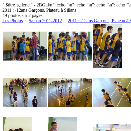
".$titre_galerie." - 2BGal\n"; echo "
\n"; echo "
\n"; echo "
\n"; echo "
\
2011 : -12ans Garçons, Plateau à Sillans
49 photos sur 2 pages
Les Photos
::
Saison 2011-2012
::
2011 : -12ans Garçons, Plateau à S