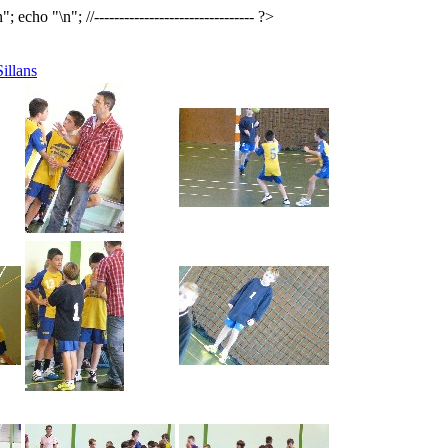
n"; echo "
\n"; //-------------------------------- ?>
illans