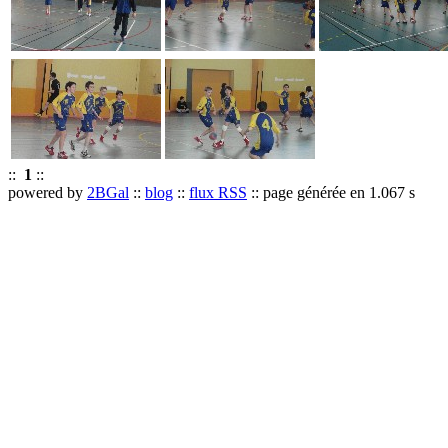
::
1
::
powered by
2BGal
::
blog
::
flux RSS
:: page générée en 1.067 s