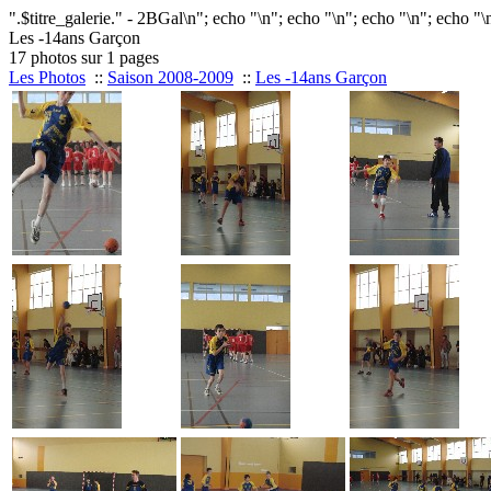
".$titre_galerie." - 2BGal\n"; echo "
\n"; echo "
\n"; echo "
\n"; echo "
\
Les -14ans Garçon
17 photos sur 1 pages
Les Photos
::
Saison 2008-2009
::
Les -14ans Garçon