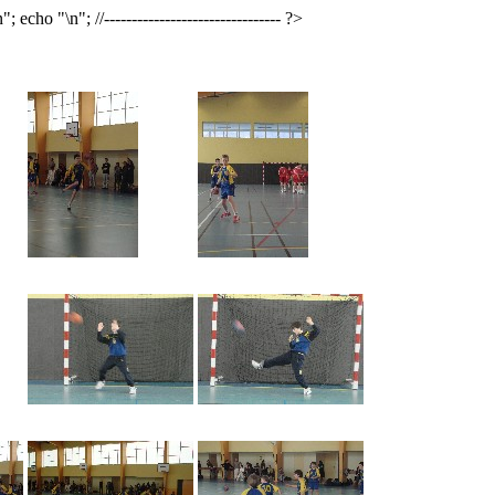
n"; echo "
\n"; //-------------------------------- ?>