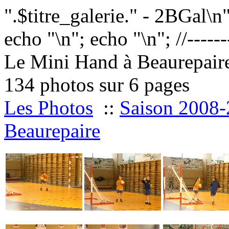
".$titre_galerie." - 2BGal\n
echo "
\n"; echo "
\n"; //------
Le Mini Hand à Beaurepair
134 photos sur 6 pages
Les Photos
::
Saison 2008
Beaurepaire