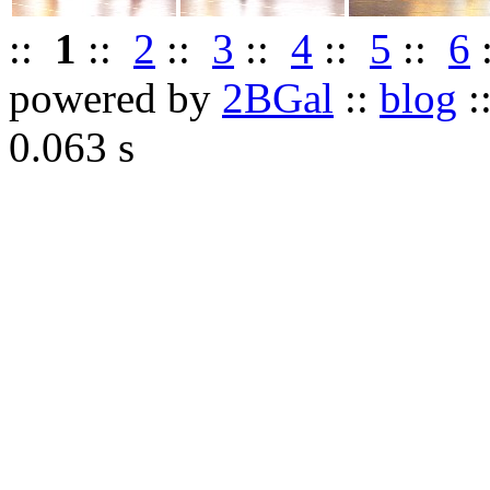
::
1
::
2
::
3
::
4
::
5
::
6
:
powered by
2BGal
::
blog
:
0.063 s