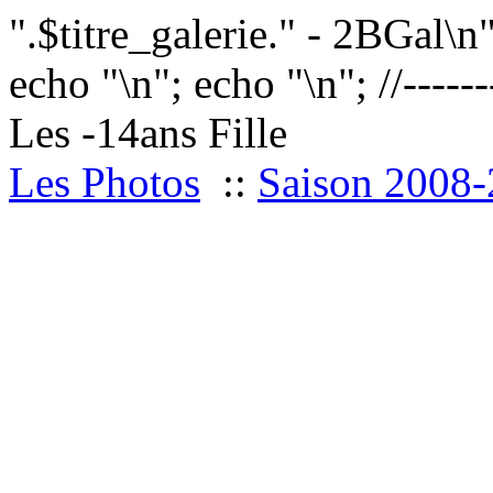
".$titre_galerie." - 2BGal\n
echo "
\n"; echo "
\n"; //------
Les -14ans Fille
Les Photos
::
Saison 2008