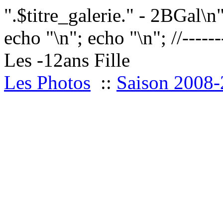
".$titre_galerie." - 2BGal\n
echo "
\n"; echo "
\n"; //------
Les -12ans Fille
Les Photos
::
Saison 2008