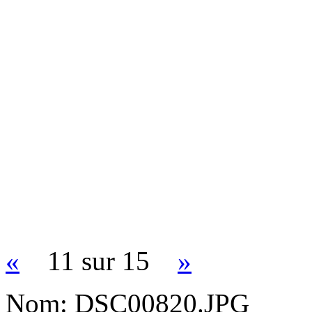
«
11 sur 15
»
Nom:
DSC00820.JPG