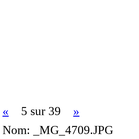
«
5 sur 39
»
Nom:
_MG_4709.JPG