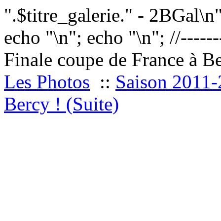
".$titre_galerie." - 2BGal\n
echo "
\n"; echo "
\n"; //------
Finale coupe de France à Be
Les Photos
::
Saison 2011
Bercy ! (Suite)