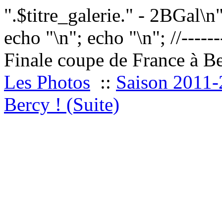
".$titre_galerie." - 2BGal\n
echo "
\n"; echo "
\n"; //------
Finale coupe de France à Be
Les Photos
::
Saison 2011
Bercy ! (Suite)