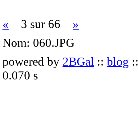
«
3 sur 66
»
Nom:
060.JPG
powered by
2BGal
::
blog
:
0.070 s