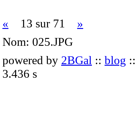
«
13 sur 71
»
Nom:
025.JPG
powered by
2BGal
::
blog
:
3.436 s