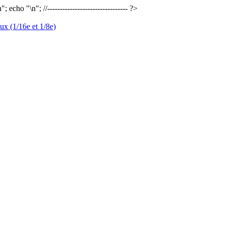
n"; echo "
\n"; //-------------------------------- ?>
x (1/16e et 1/8e)