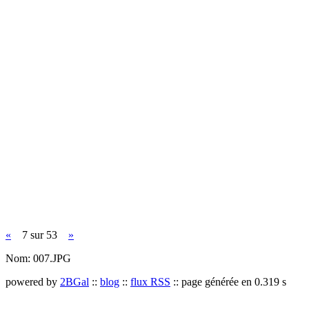
«
7 sur 53
»
Nom:
007.JPG
powered by
2BGal
::
blog
::
flux RSS
:: page générée en 0.319 s