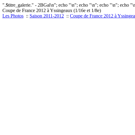
".$titre_galerie." - 2BGal\n"; echo "
\n"; echo "
\n"; echo "
\n"; echo "
\
Coupe de France 2012 à Yssingeaux (1/16e et 1/8e)
Les Photos
::
Saison 2011-2012
::
Coupe de France 2012 à Yssingeau