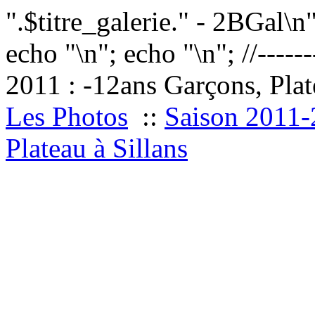
".$titre_galerie." - 2BGal\n
echo "
\n"; echo "
\n"; //------
2011 : -12ans Garçons, Plat
Les Photos
::
Saison 2011
Plateau à Sillans