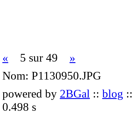
«
5 sur 49
»
Nom:
P1130950.JPG
powered by
2BGal
::
blog
:
0.498 s