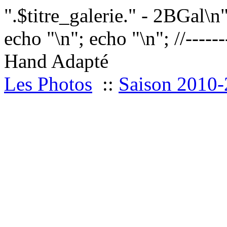
".$titre_galerie." - 2BGal\n
echo "
\n"; echo "
\n"; //------
Hand Adapté
Les Photos
::
Saison 2010