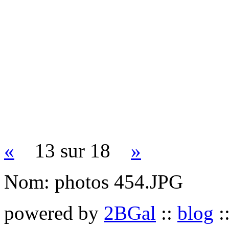
«
13 sur 18
»
Nom:
photos 454.JPG
powered by
2BGal
::
blog
: